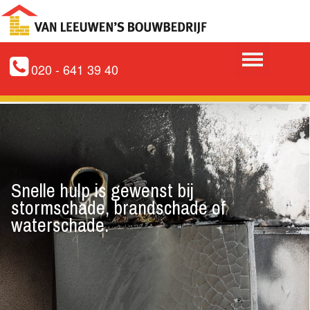
020 - 641 39 40
Snelle hulp is gewenst bij
stormschade, brandschade of
waterschade.