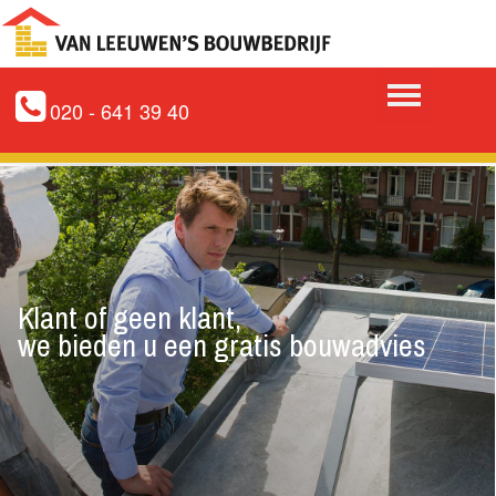
020 - 641 39 40
Klant of geen klant,
we bieden u een gratis bouwadvies